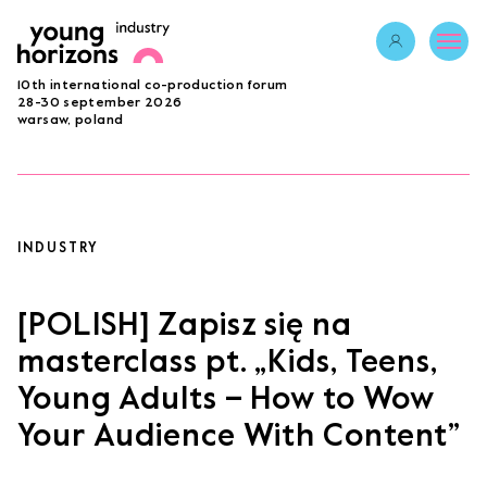
Opens link in 
10th international co-production forum
ABOUT
28-30 september 2026
warsaw, poland
PROGRAMME 2026
GUESTS
PROJECTS
ACCREDITATION
INDUSTRY
BECOME A PARTNER
SUBMIT PROJECT
[POLISH] Zapisz się na
LAB
masterclass pt. „Kids, Teens,
Young Adults – How to Wow
Opens link in a new tab.
sign in
Your Audience With Content”