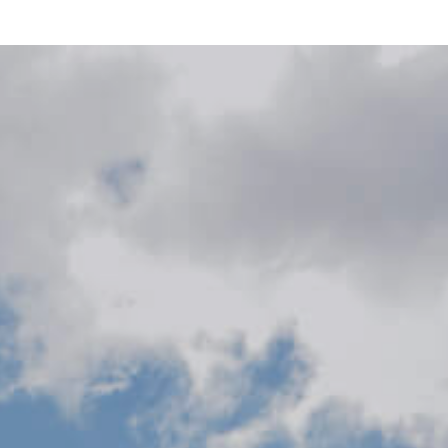
Team
Logo / Downloads
Partners
Success stories
Green policy
Code of Conduct
Terms and conditions
Cookie policy
Archives
Opens link in a new tab.
Festival
Opens link in a new tab.
Distribution
Opens link in a new tab.
Education