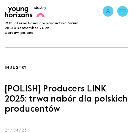
Opens link in 
10th international co-production forum
ABOUT
28-30 september 2026
warsaw, poland
PROGRAMME 2026
GUESTS
PROJECTS
ACCREDITATION
INDUSTRY
BECOME A PARTNER
SUBMIT PROJECT
[POLISH] Producers LINK
LAB
2025: trwa nabór dla polskich
producentów
Opens link in a new tab.
sign in
24/04/25